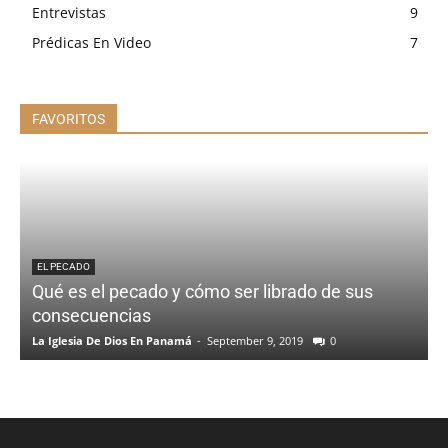
Entrevistas
9
Prédicas En Video
7
FAVORITOS
EL PECADO
Qué es el pecado y cómo ser librado de sus
É
consecuencias
La Iglesia De Dios En Panamá
-
September 9, 2019
0
L