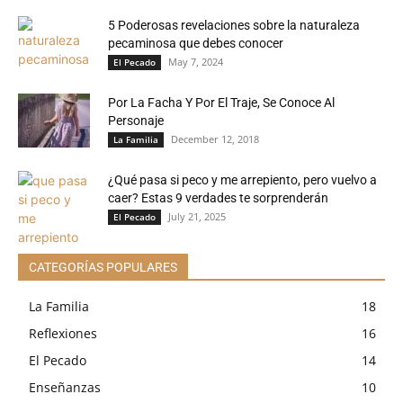
5 Poderosas revelaciones sobre la naturaleza
pecaminosa que debes conocer
May 7, 2024
El Pecado
Por La Facha Y Por El Traje, Se Conoce Al
Personaje
December 12, 2018
La Familia
¿Qué pasa si peco y me arrepiento, pero vuelvo a
caer? Estas 9 verdades te sorprenderán
July 21, 2025
El Pecado
CATEGORÍAS POPULARES
La Familia
18
Reflexiones
16
El Pecado
14
Enseñanzas
10