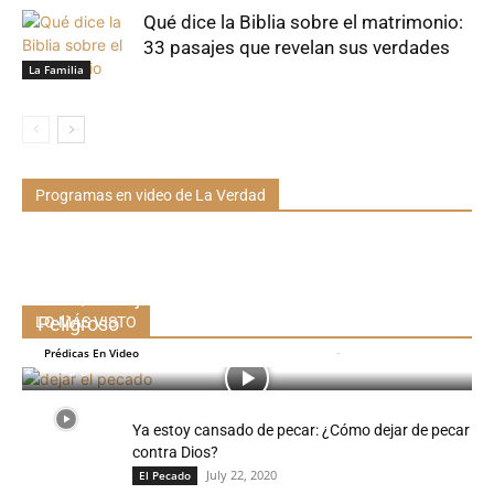
Qué dice la Biblia sobre el matrimonio:
33 pasajes que revelan sus verdades
La Familia
Programas en video de La Verdad
Por Qué Dejar El Pecado “Poco A Poco” Es Tan
Peligroso
LO MÁS VISTO
La Iglesia De Dios En Panamá
-
December 19, 2018
Prédicas En Video
0
Ya estoy cansado de pecar: ¿Cómo dejar de pecar
contra Dios?
July 22, 2020
El Pecado