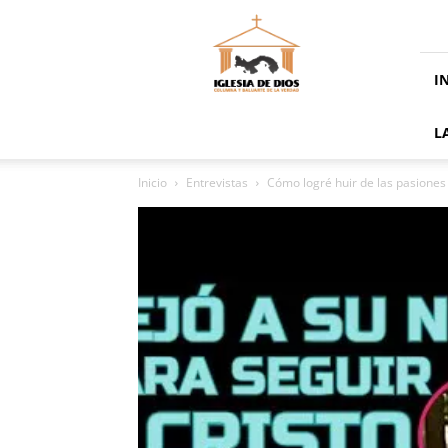
La
Iglesia
De
Dios
I
En
Panamá
L
Inicio
Entrevistas
Cómo logré huir de las pasiones 