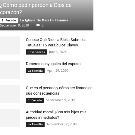
¿Cómo pedir perdón a Dios de
corazón?
La Iglesia De Dios En Panamá
-
El Pecado
September 9, 2019
0
Conoce Qué Dice la Biblia Sobre los
Tatuajes: 15 Versículos Claves
July 5, 2024
Enseñanzas
Deberes conyugales del esposo
April 29, 2020
La Familia
Qué es el pecado y cómo ser librado de
sus consecuencias
September 9, 2019
El Pecado
Autoridad moral: ¿Son mis hijos mis
jueces inmediatos?
November 30, 2018
La Familia