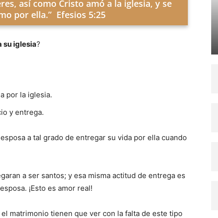
s, así como Cristo amó a la iglesia, y se
mo por ella.” Efesios 5:25
 su iglesia
?
a por la iglesia.
cio y entrega.
esposa a tal grado de entregar su vida por ella cuando
legaran a ser santos; y esa misma actitud de entrega es
esposa. ¡Esto es amor real!
l matrimonio tienen que ver con la falta de este tipo