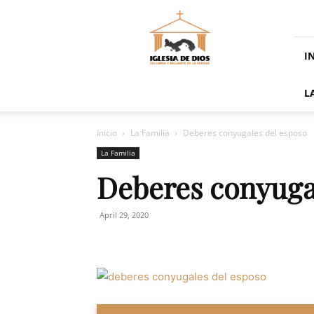
La
Iglesia
De
Dios
I
En
Panamá
L
Inicio
La Familia
Deberes conyugales del esposo
La Familia
Deberes conyuga
April 29, 2020