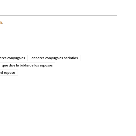
a
.
eres conyugales
deberes conyugales corintios
que dice la biblia de los esposos
del esposo