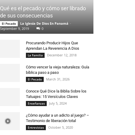
Qué es el pecado y cómo ser librado
de sus consecuencias
La Iglesia De Dios En Panamá
-
El Pecado
September 9, 2019
0
Procurando Producir Hijos Que
Aprendan La Reverencia A Dios
December 12, 2018
La Familia
Cómo vencer la vieja naturaleza: Guía
bíblica paso a paso
March 31, 2026
El Pecado
Conoce Qué Dice la Biblia Sobre los
Tatuajes: 15 Versículos Claves
July 5, 2024
Enseñanzas
¿Cómo ayudar a un adicto al juego? –
Testimonio de liberación total
October 5, 2020
Entrevistas