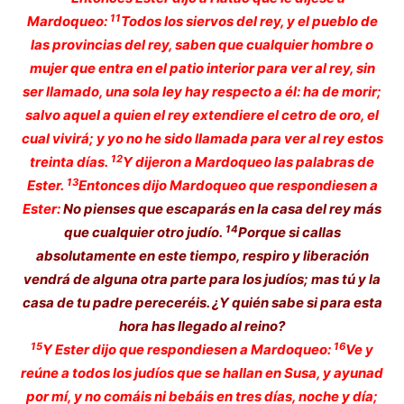
11
Mardoqueo:
Todos los siervos del rey, y el pueblo de
las provincias del rey, saben que cualquier hombre o
mujer que entra en el patio interior para ver al rey, sin
ser llamado, una sola ley hay respecto a él: ha de morir;
salvo aquel a quien el rey extendiere el cetro de oro, el
cual vivirá; y yo no he sido llamada para ver al rey estos
12
treinta días.
Y dijeron a Mardoqueo las palabras de
13
Ester.
Entonces dijo Mardoqueo que respondiesen a
Ester:
No pienses que escaparás en la casa del rey más
14
que cualquier otro judío.
Porque si callas
absolutamente en este tiempo, respiro y liberación
vendrá de alguna otra parte para los judíos; mas tú y la
casa de tu padre pereceréis. ¿Y quién sabe si para esta
hora has llegado al reino?
15
16
Y Ester dijo que respondiesen a Mardoqueo:
Ve y
reúne a todos los judíos que se hallan en Susa, y ayunad
por mí, y no comáis ni bebáis en tres días, noche y día;