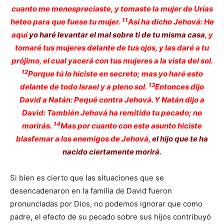
cuanto me menospreciaste, y tomaste la mujer de Urías
11
heteo para que fuese tu mujer.
Así ha dicho Jehová: He
aquí
yo haré levantar el mal sobre ti de tu misma casa
, y
tomaré tus mujeres delante de tus ojos, y las daré a tu
prójimo, el cual yacerá con tus mujeres a la vista del sol.
12
Porque tú lo hiciste en secreto; mas yo haré esto
13
delante de todo Israel y a pleno sol.
Entonces dijo
David a Natán: Pequé contra Jehová. Y Natán dijo a
David: También Jehová ha remitido tu pecado; no
14
morirás.
Mas por cuanto con este asunto hiciste
blasfemar a los enemigos de Jehová,
el hijo que te ha
nacido ciertamente morirá
.
Si bien es cierto que las situaciones que se
desencadenaron en la familia de David fueron
pronunciadas por Dios, no podemos ignorar que como
padre, el efecto de su pecado sobre sus hijos contribuyó