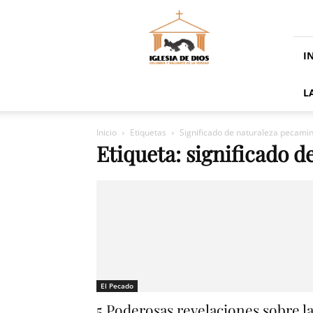
La
Iglesia
De
Dios
I
En
Panamá
L
Inicio
Etiquetas
Significado de naturaleza pecami
Etiqueta: significado 
El Pecado
5 Poderosas revelaciones sobre l