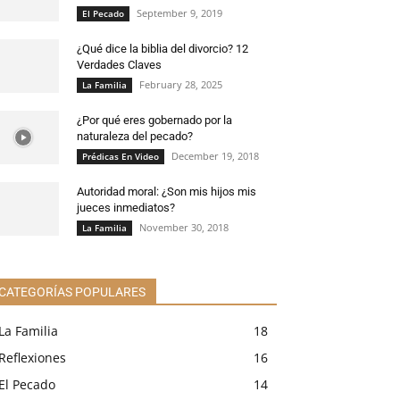
September 9, 2019
El Pecado
¿Qué dice la biblia del divorcio? 12
Verdades Claves
February 28, 2025
La Familia
¿Por qué eres gobernado por la
naturaleza del pecado?
December 19, 2018
Prédicas En Video
Autoridad moral: ¿Son mis hijos mis
jueces inmediatos?
November 30, 2018
La Familia
CATEGORÍAS POPULARES
La Familia
18
Reflexiones
16
El Pecado
14