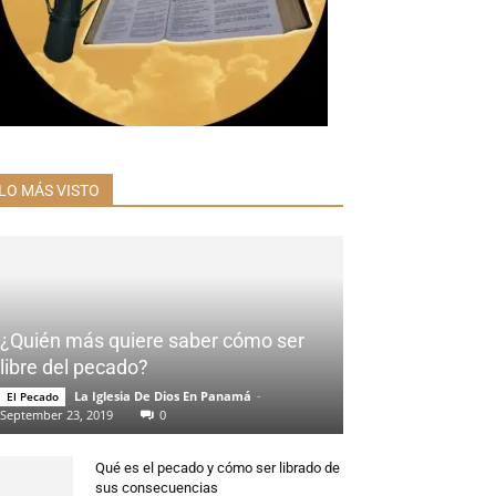
LO MÁS VISTO
¿Quién más quiere saber cómo ser
libre del pecado?
La Iglesia De Dios En Panamá
-
El Pecado
September 23, 2019
0
Qué es el pecado y cómo ser librado de
sus consecuencias