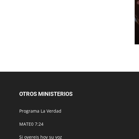
OTROS MINISTERIOS
Programa La Verdad
MATE0 7:24
Si oyereis hoy su voz