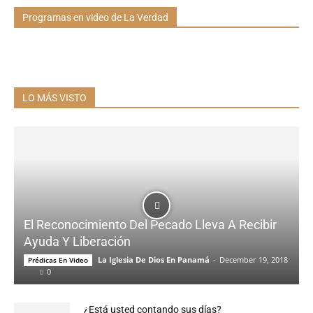
Programas en video de La Verdad
LO MÁS VISTO
El Reconocimiento Del Pecado Lleva A Recibir
Ayuda Y Liberación
La Iglesia De Dios En Panamá
-
December 19, 2018
Prédicas En Video
0
¿Está usted contando sus días?