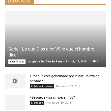
LO MÁS VISTO
Serie: “Lo que Dios dice VS lo que el hombre
dice”
La Iglesia De Dios En Panamá
-
July 17, 2019
0
Enseñanzas
¿Por qué eres gobernado por la naturaleza del
pecado?
December 19, 2018
Prédicas En Video
¿Se puede vivir sin pecar hoy?
November 30, 2018
El Pecado