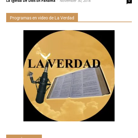
La Iglesia De Dios En Panamá
-
November 30, 2018
0
Programas en video de La Verdad